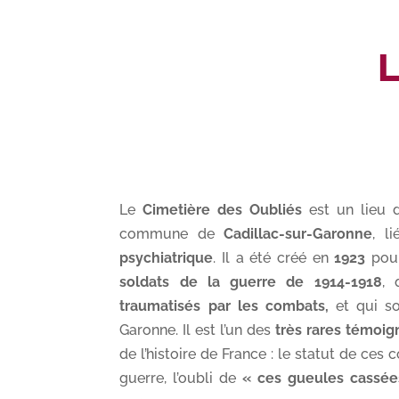
L
Le
Cimetière des Oubliés
est un lieu
commune de
Cadillac-sur-Garonne
, l
psychiatrique
. Il a été créé en
1923
pour
soldats de
la guerre de 1914-1918
, 
traumatisés par les combats,
et qui s
Garonne. Il est l’un des
très rares témoi
de l’histoire de France : le statut de ce
guerre, l’oubli de
« ces gueules cassée