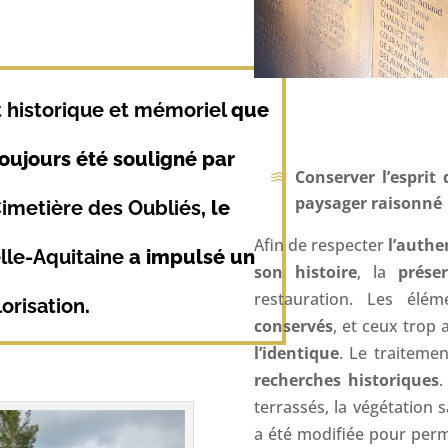
t historique et mémoriel
que
 toujours été souligné par
Conserver l’esprit 
paysager raisonné
imetière des
Oubliés
, le
Afin de respecter
l’authe
lle-Aquitaine
a impulsé un
son histoire
, la
prése
restauration. Les élé
orisation
.
conservés
, et ceux trop
l’identique
. Le traiteme
recherches
historiques
.
terrassés, la végétation
a été modifiée pour per