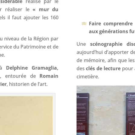
sidérable
réalisé par le
r réaliser le
« mur du
s il faut ajouter les 160
Faire comprendre l
aux générations fu
au niveau de la Région par
Une
scénographie di
ervice du Patrimoine et de
aujourd’hui d’apporter 
ne.
de mémoire, afin que les 
à
Delphine Gramaglia,
des
clés
de lecture
pour
ux, entourée de
Romain
cimetière.
ier
, historien de l’art.