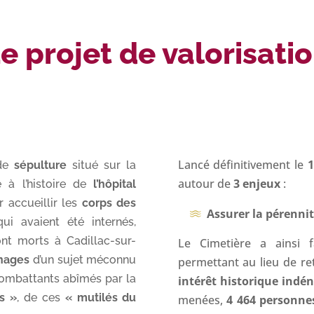
e projet de valorisati
Lancé définitivement le
1
 de
sépulture
situé sur la
autour de
3 enjeux
:
ié à l’histoire de
l’hôpital
 accueillir les
corps des
Assurer la pérenni
qui avaient été internés,
ont morts à Cadillac-sur-
Le Cimetière a ainsi f
gnages
d’un sujet méconnu
permettant au lieu de r
s combattants abîmés par la
intérêt historique indén
s
»
, de ces
« mutilés du
menées,
4 464
personne