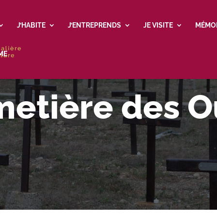
J’HABITE
J’ENTREPRENDS
JE VISITE
MÉMO
ME
metière des O