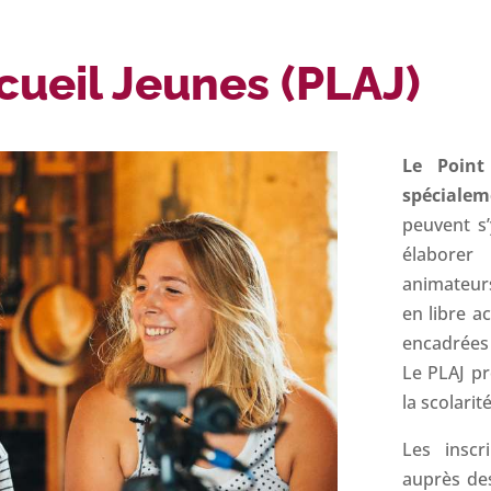
ccueil Jeunes (PLAJ)
Le Point
spéciale
peuvent s’
élaborer
animateurs
en libre a
encadrées 
Le PLAJ p
la scolarit
Les inscr
auprès de