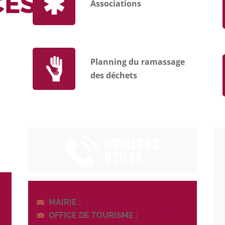
CES
Associations
Planning du ramassage
des déchets
MAIRIE :
05 57 98 02 10
OFFICE DE TOURISME :
05 56 62 12 92