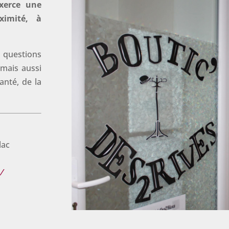
xerce une
ximité, à
questions
 mais aussi
anté, de la
llac
m/