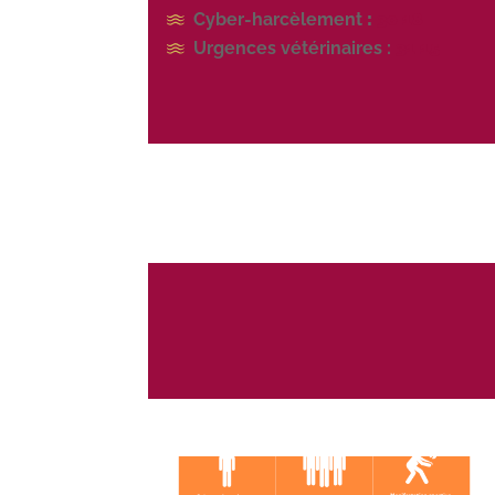
Cyber-harcèlement
:
30 18
Urgences vétérinaires :
31 15