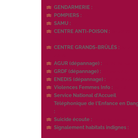
GENDARMERIE :
17
POMPIERS :
18
SAMU :
15
CENTRE ANTI-POISON :
05 56 96 4
80
CENTRE GRANDS-BRÛLÉS :
05 56 
56 79
AGUR (dépannage) :
09 69 39 40 00
GRDF (dépannage) :
08 00 47 33 33
ENEDIS (dépannage) :
09 72 67 50 
Violences Femmes Info :
39 19
Service National d'Accueil
Téléphonique de l'Enfance en Dan
:
119
Suicide écoute :
01 45 39 40 00
Signalement habitats indignes :
08
70 68 06