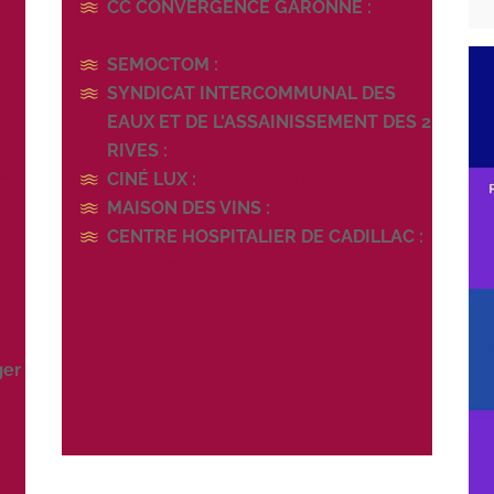
CC CONVERGENCE GARONNE :
05 56
76 38 00
SEMOCTOM :
05 57 34 53 20
SYNDICAT INTERCOMMUNAL DES
0
EAUX ET DE L'ASSAINISSEMENT DES 2
RIVES :
05 57 98 39 75
79
CINÉ LUX :
05 56 62 13 13
MAISON DES VINS :
05 57 98 19 20
CENTRE HOSPITALIER DE CADILLAC :
05 56 76 54 54
33
ger
 06