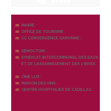
MAIRIE :
05 57 98 02 10
OFFICE DE TOURISME :
05 56 62 12 92
CC CONVERGENCE GARONNE :
05 56 76
38 00
SEMOCTOM :
05 57 34 53 20
SYNDICAT INTERCOMMUNAL DES EAUX
ET DE L'ASSAINISSEMENT DES 2 RIVES :
05 57 98 39 75
CINÉ LUX :
05 56 62 13 13
MAISON DES VINS :
05 57 98 19 20
CENTRE HOSPITALIER DE CADILLAC :
05 56 76 54 54