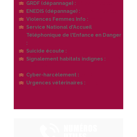
GRDF (dépannage) :
08 00 47 33 33
ENEDIS (dépannage) :
09 72 67 50 33
Violences Femmes Info :
39 19
Service National d'Accueil
Téléphonique de l'Enfance en Danger
:
119
Suicide écoute :
01 45 39 40 00
Signalement habitats indignes :
08 06
70 68 06
Cyber-harcèlement
:
30 18
Urgences vétérinaires :
31 15