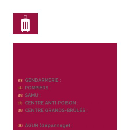
GENDARMERIE :
17
POMPIERS :
18
SAMU :
15
CENTRE ANTI-POISON :
05 56 96 40 80
CENTRE GRANDS-BRÛLÉS :
05 56 79 56
79
AGUR (dépannage) :
09 69 39 40 00