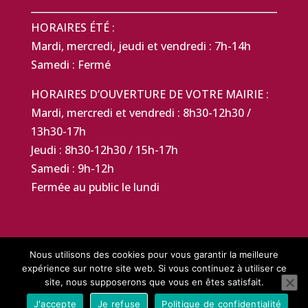
HORAIRES ÉTÉ :
Mardi, mercredi, jeudi et vendredi : 7h-14h
Samedi : Fermé
HORAIRES D’OUVERTURE DE VOTRE MAIRIE :
Mardi, mercredi et vendredi : 8h30-12h30 /
13h30-17h
Jeudi : 8h30-12h30 / 15h-17h
Samedi : 9h-12h
Fermée au public le lundi
Nous utilisons des cookies pour vous garantir la meilleure
expérience sur notre site web. Si vous continuez à utiliser ce
Mentions légales
Politique de confidentialité
site, nous supposerons que vous en êtes satisfait.
Contact
J'accepte
Je refuse
Politique de confidentialité