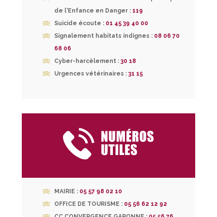
de l'Enfance en Danger :
119
Suicide écoute :
01 45 39 40 00
Signalement habitats indignes :
08 06 70
68 06
Cyber-harcèlement
:
30 18
Urgences vétérinaires :
31 15
MAIRIE :
05 57 98 02 10
OFFICE DE TOURISME :
05 56 62 12 92
CC CONVERGENCE GARONNE :
05 56 76