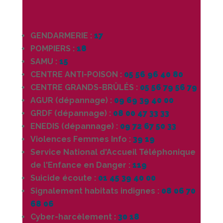
GENDARMERIE :
17
POMPIERS :
18
SAMU :
15
CENTRE ANTI-POISON :
05 56 96 40 80
CENTRE GRANDS-BRÛLÉS :
05 56 79 56 79
AGUR (dépannage) :
09 69 39 40 00
GRDF (dépannage) :
08 00 47 33 33
ENEDIS (dépannage) :
09 72 67 50 33
Violences Femmes Info :
39 19
Service National d'Accueil Téléphonique
de l'Enfance en Danger :
119
Suicide écoute :
01 45 39 40 00
Signalement habitats indignes :
08 06 70
68 06
Cyber-harcèlement
:
30 18