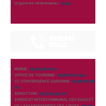
Urgences vétérinaires :
31 15
MAIRIE :
05 57 98 02 10
OFFICE DE TOURISME :
05 56 62 12 92
CC CONVERGENCE GARONNE :
05 56 76 38
00
SEMOCTOM :
05 57 34 53 20
SYNDICAT INTERCOMMUNAL DES EAUX ET
DE L'ASSAINISSEMENT DES 2 RIVES :
05 57