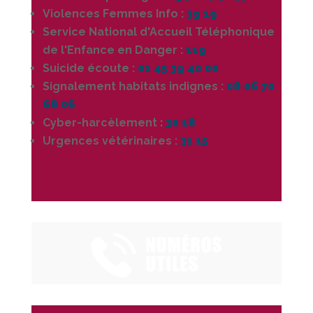
Violences Femmes Info :
39 19
Service National d'Accueil Téléphonique
de l'Enfance en Danger :
119
Suicide écoute :
01 45 39 40 00
Signalement habitats indignes :
08 06 70
68 06
Cyber-harcèlement
:
30 18
Urgences vétérinaires :
31 15