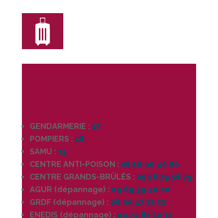
GENDARMERIE :
17
POMPIERS :
18
SAMU :
15
CENTRE ANTI-POISON :
05 56 96 40 80
CENTRE GRANDS-BRÛLÉS :
05 56 79 56 79
AGUR (dépannage) :
09 69 39 40 00
GRDF (dépannage) :
08 00 47 33 33
ENEDIS (dépannage) :
09 72 67 50 33