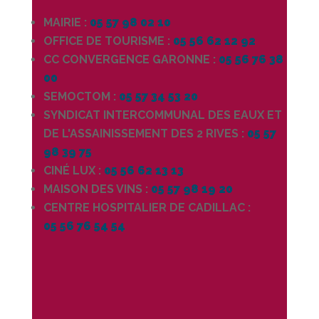
MAIRIE :
05 57 98 02 10
OFFICE DE TOURISME :
05 56 62 12 92
CC CONVERGENCE GARONNE :
05 56 76 38
00
SEMOCTOM :
05 57 34 53 20
SYNDICAT INTERCOMMUNAL DES EAUX ET
DE L'ASSAINISSEMENT DES 2 RIVES :
05 57
98 39 75
CINÉ LUX :
05 56 62 13 13
MAISON DES VINS :
05 57 98 19 20
CENTRE HOSPITALIER DE CADILLAC :
05 56 76 54 54