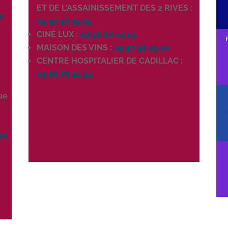
0
ET DE L'ASSAINISSEMENT DES 2 RIVES :
6
05 57 98 39 75
CINÉ LUX :
05 56 62 13 13
MAISON DES VINS :
05 57 98 19 20
CENTRE HOSPITALIER DE CADILLAC :
05 56 76 54 54
ue
70