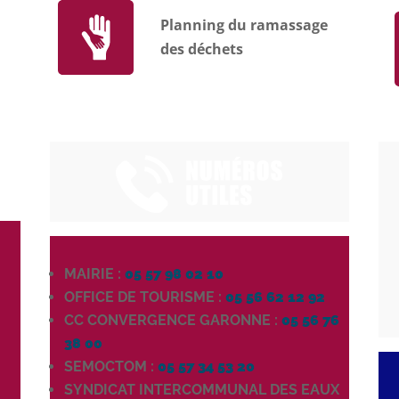
Planning du ramassage
des déchets
MAIRIE :
05 57 98 02 10
OFFICE DE TOURISME :
05 56 62 12 92
CC CONVERGENCE GARONNE :
05 56 76
38 00
SEMOCTOM :
05 57 34 53 20
SYNDICAT INTERCOMMUNAL DES EAUX