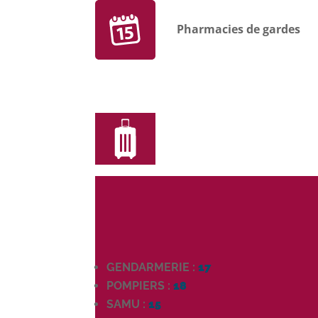
Pharmacies de gardes
GENDARMERIE :
17
POMPIERS :
18
SAMU :
15