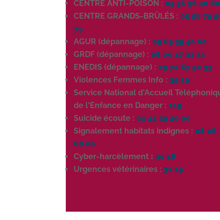
CENTRE ANTI-POISON :
05 56 96 40 8
CENTRE GRANDS-BRÛLÉS :
05 56 79 5
79
AGUR (dépannage) :
09 69 39 40 00
GRDF (dépannage) :
08 00 47 33 33
ENEDIS (dépannage) :
09 72 67 50 33
Violences Femmes Info :
39 19
Service National d'Accueil Téléphoniq
de l'Enfance en Danger :
119
Suicide écoute :
01 45 39 40 00
Signalement habitats indignes :
08 06 
68 06
Cyber-harcèlement
:
30 18
Urgences vétérinaires :
31 15