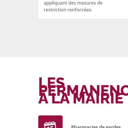
appliquant des mesures de
restriction renforcées.
LES
PERMANEN
À LA MAIRIE
Pharmacies de gardes