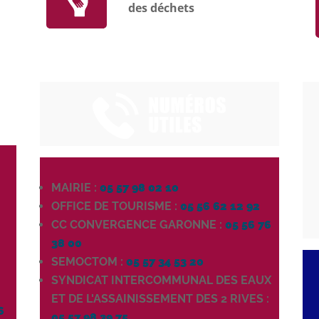
des déchets
MAIRIE :
05 57 98 02 10
OFFICE DE TOURISME :
05 56 62 12 92
CC CONVERGENCE GARONNE :
05 56 76
38 00
SEMOCTOM :
05 57 34 53 20
SYNDICAT INTERCOMMUNAL DES EAUX
0
ET DE L'ASSAINISSEMENT DES 2 RIVES :
6
05 57 98 39 75