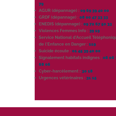
79
AGUR (dépannage) :
09 69 39 40 00
GRDF (dépannage) :
08 00 47 33 33
ENEDIS (dépannage) :
09 72 67 50 33
Violences Femmes Info :
39 19
Service National d'Accueil Téléphoniq
de l'Enfance en Danger :
119
Suicide écoute :
01 45 39 40 00
Signalement habitats indignes :
08 06 
68 06
Cyber-harcèlement
:
30 18
Urgences vétérinaires :
31 15