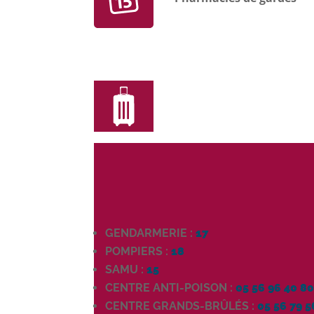
GENDARMERIE :
17
POMPIERS :
18
SAMU :
15
CENTRE ANTI-POISON :
05 56 96 40 8
CENTRE GRANDS-BRÛLÉS :
05 56 79 5