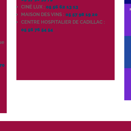
CINÉ LUX :
05 56 62 13 13
MAISON DES VINS :
05 57 98 19 20
CENTRE HOSPITALIER DE CADILLAC :
05 56 76 54 54
ue
70