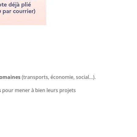
 domaines
(transports, économie, social…).
s
pour mener à bien leurs projets