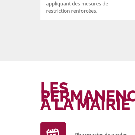
appliquant des mesures de
restriction renforcées.
LES
PERMANEN
À LA MAIRIE
Pharmacies de gardes