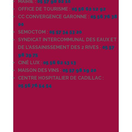
MAIRIE :
05 57 98 02 10
OFFICE DE TOURISME :
05 56 62 12 92
CC CONVERGENCE GARONNE :
05 56 76 38
00
SEMOCTOM :
05 57 34 53 20
SYNDICAT INTERCOMMUNAL DES EAUX ET
DE L'ASSAINISSEMENT DES 2 RIVES :
05 57
98 39 75
CINÉ LUX :
05 56 62 13 13
MAISON DES VINS :
05 57 98 19 20
CENTRE HOSPITALIER DE CADILLAC :
05 56 76 54 54