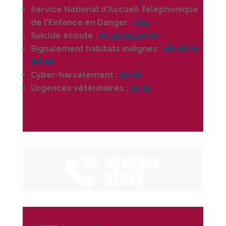
Service National d'Accueil Téléphonique
de l'Enfance en Danger :
119
Suicide écoute :
01 45 39 40 00
Signalement habitats indignes :
08 06 70
68 06
Cyber-harcèlement
:
30 18
Urgences vétérinaires :
31 15