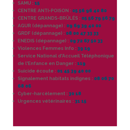
SAMU :
15
CENTRE ANTI-POISON :
05 56 96 40 80
CENTRE GRANDS-BRÛLÉS :
05 56 79 56 79
AGUR (dépannage) :
09 69 39 40 00
GRDF (dépannage) :
08 00 47 33 33
ENEDIS (dépannage) :
09 72 67 50 33
Violences Femmes Info :
39 19
Service National d'Accueil Téléphonique
de l'Enfance en Danger :
119
Suicide écoute :
01 45 39 40 00
Signalement habitats indignes :
08 06 70
68 06
Cyber-harcèlement
:
30 18
Urgences vétérinaires :
31 15