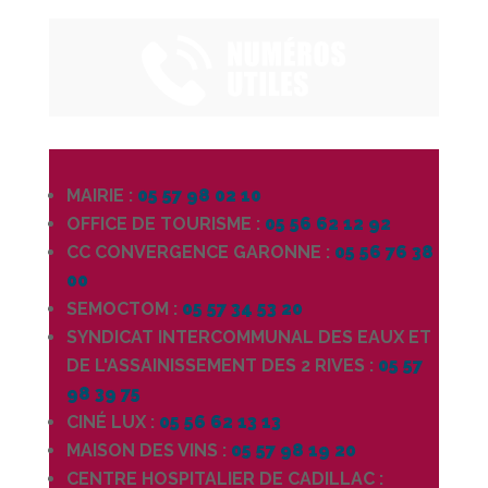
MAIRIE :
05 57 98 02 10
OFFICE DE TOURISME :
05 56 62 12 92
CC CONVERGENCE GARONNE :
05 56 76 38
00
SEMOCTOM :
05 57 34 53 20
SYNDICAT INTERCOMMUNAL DES EAUX ET
DE L'ASSAINISSEMENT DES 2 RIVES :
05 57
98 39 75
CINÉ LUX :
05 56 62 13 13
MAISON DES VINS :
05 57 98 19 20
CENTRE HOSPITALIER DE CADILLAC :