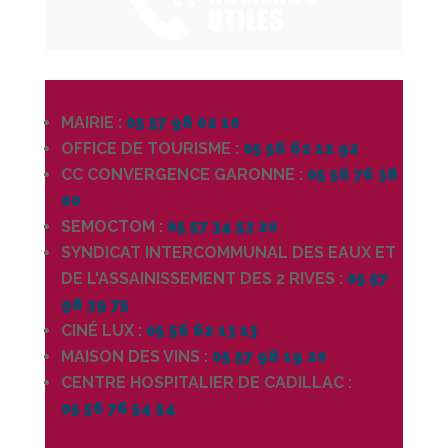
MAIRIE :
05 57 98 02 10
OFFICE DE TOURISME :
05 56 62 12 92
CC CONVERGENCE GARONNE :
05 56 76 38
00
SEMOCTOM :
05 57 34 53 20
SYNDICAT INTERCOMMUNAL DES EAUX ET
DE L'ASSAINISSEMENT DES 2 RIVES :
05 57
98 39 75
CINÉ LUX :
05 56 62 13 13
MAISON DES VINS :
05 57 98 19 20
CENTRE HOSPITALIER DE CADILLAC :
05 56 76 54 54