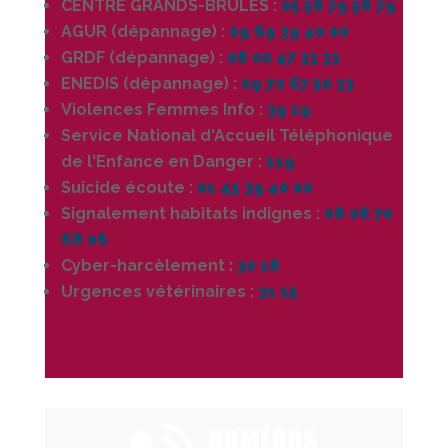
CENTRE GRANDS-BRÛLÉS :
05 56 79 56 79
AGUR (dépannage) :
09 69 39 40 00
GRDF (dépannage) :
08 00 47 33 33
ENEDIS (dépannage) :
09 72 67 50 33
Violences Femmes Info :
39 19
Service National d'Accueil Téléphonique
de l'Enfance en Danger :
119
Suicide écoute :
01 45 39 40 00
Signalement habitats indignes :
08 06 70
68 06
Cyber-harcèlement
:
30 18
Urgences vétérinaires :
31 15