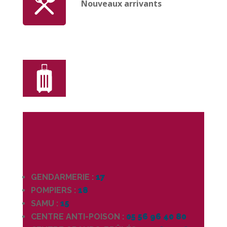
Nouveaux arrivants
GENDARMERIE :
17
POMPIERS :
18
SAMU :
15
CENTRE ANTI-POISON :
05 56 96 40 80