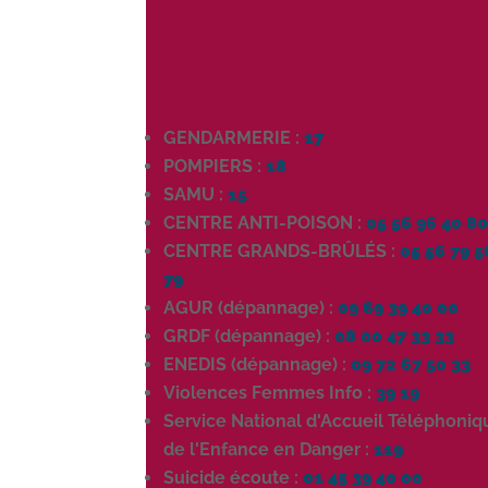
GENDARMERIE :
17
POMPIERS :
18
SAMU :
15
CENTRE ANTI-POISON :
05 56 96 40 8
CENTRE GRANDS-BRÛLÉS :
05 56 79 5
79
AGUR (dépannage) :
09 69 39 40 00
GRDF (dépannage) :
08 00 47 33 33
ENEDIS (dépannage) :
09 72 67 50 33
Violences Femmes Info :
39 19
Service National d'Accueil Téléphoniq
de l'Enfance en Danger :
119
Suicide écoute :
01 45 39 40 00