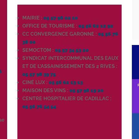
MAIRIE :
05 57 98 02 10
OFFICE DE TOURISME :
05 56 62 12 92
CC CONVERGENCE GARONNE :
05 56 76
38 00
SEMOCTOM :
05 57 34 53 20
SYNDICAT INTERCOMMUNAL DES EAUX
0
ET DE L'ASSAINISSEMENT DES 2 RIVES :
6
05 57 98 39 75
CINÉ LUX :
05 56 62 13 13
MAISON DES VINS :
05 57 98 19 20
CENTRE HOSPITALIER DE CADILLAC :
05 56 76 54 54
ue