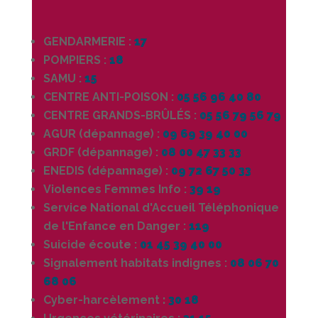
GENDARMERIE :
17
POMPIERS :
18
SAMU :
15
CENTRE ANTI-POISON :
05 56 96 40 80
CENTRE GRANDS-BRÛLÉS :
05 56 79 56 79
AGUR (dépannage) :
09 69 39 40 00
GRDF (dépannage) :
08 00 47 33 33
ENEDIS (dépannage) :
09 72 67 50 33
Violences Femmes Info :
39 19
Service National d'Accueil Téléphonique
de l'Enfance en Danger :
119
Suicide écoute :
01 45 39 40 00
Signalement habitats indignes :
08 06 70
68 06
Cyber-harcèlement
:
30 18