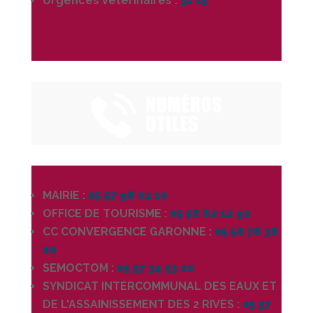
Urgences vétérinaires :
31 15
MAIRIE :
05 57 98 02 10
OFFICE DE TOURISME :
05 56 62 12 92
CC CONVERGENCE GARONNE :
05 56 76 38
00
SEMOCTOM :
05 57 34 53 20
SYNDICAT INTERCOMMUNAL DES EAUX ET
DE L'ASSAINISSEMENT DES 2 RIVES :
05 57