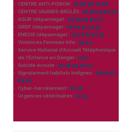
CENTRE ANTI-POISON :
05 56 96 40 80
CENTRE GRANDS-BRÛLÉS :
05 56 79 56 79
AGUR (dépannage) :
09 69 39 40 00
GRDF (dépannage) :
08 00 47 33 33
ENEDIS (dépannage) :
09 72 67 50 33
Violences Femmes Info :
39 19
Service National d'Accueil Téléphonique
de l'Enfance en Danger :
119
Suicide écoute :
01 45 39 40 00
Signalement habitats indignes :
08 06 70
68 06
Cyber-harcèlement
:
30 18
Urgences vétérinaires :
31 15