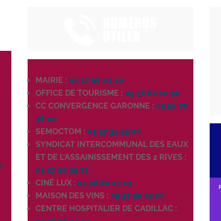
MAIRIE :
05 57 98 02 10
OFFICE DE TOURISME :
05 56 62 12 92
CC CONVERGENCE GARONNE :
05 56 76
38 00
SEMOCTOM :
05 57 34 53 20
SYNDICAT INTERCOMMUNAL DES EAUX
0
ET DE L'ASSAINISSEMENT DES 2 RIVES :
6
05 57 98 39 75
CINÉ LUX :
05 56 62 13 13
MAISON DES VINS :
05 57 98 19 20
CENTRE HOSPITALIER DE CADILLAC :