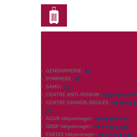
GENDARMERIE :
17
POMPIERS :
18
SAMU :
15
CENTRE ANTI-POISON :
05 56 96 40 8
CENTRE GRANDS-BRÛLÉS :
05 56 79 5
79
AGUR (dépannage) :
09 69 39 40 00
GRDF (dépannage) :
08 00 47 33 33
ENEDIS (dépannage) :
09 72 67 50 33