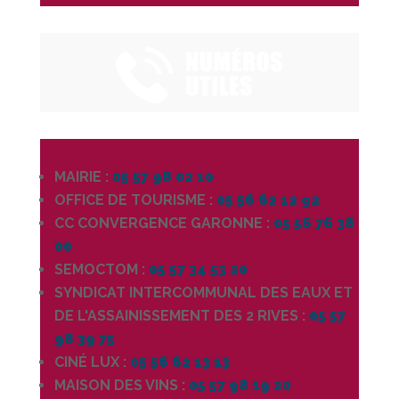
MAIRIE :
05 57 98 02 10
OFFICE DE TOURISME :
05 56 62 12 92
CC CONVERGENCE GARONNE :
05 56 76 38
00
SEMOCTOM :
05 57 34 53 20
SYNDICAT INTERCOMMUNAL DES EAUX ET
DE L'ASSAINISSEMENT DES 2 RIVES :
05 57
98 39 75
CINÉ LUX :
05 56 62 13 13
MAISON DES VINS :
05 57 98 19 20