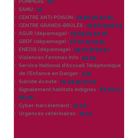
POMPIERS :
18
SAMU :
15
CENTRE ANTI-POISON :
05 56 96 40 80
CENTRE GRANDS-BRÛLÉS :
05 56 79 56 79
AGUR (dépannage) :
09 69 39 40 00
GRDF (dépannage) :
08 00 47 33 33
ENEDIS (dépannage) :
09 72 67 50 33
Violences Femmes Info :
39 19
Service National d'Accueil Téléphonique
de l'Enfance en Danger :
119
Suicide écoute :
01 45 39 40 00
Signalement habitats indignes :
08 06 70
68 06
Cyber-harcèlement
:
30 18
Urgences vétérinaires :
31 15