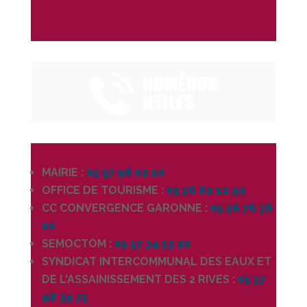
MAIRIE :
05 57 98 02 10
OFFICE DE TOURISME :
05 56 62 12 92
CC CONVERGENCE GARONNE :
05 56 76 38
00
SEMOCTOM :
05 57 34 53 20
SYNDICAT INTERCOMMUNAL DES EAUX ET
DE L'ASSAINISSEMENT DES 2 RIVES :
05 57
98 39 75