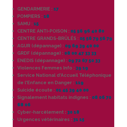
GENDARMERIE :
17
POMPIERS :
18
SAMU :
15
CENTRE ANTI-POISON :
05 56 96 40 80
CENTRE GRANDS-BRÛLÉS :
05 56 79 56 79
AGUR (dépannage) :
09 69 39 40 00
GRDF (dépannage) :
08 00 47 33 33
ENEDIS (dépannage) :
09 72 67 50 33
Violences Femmes Info :
39 19
Service National d'Accueil Téléphonique
de l'Enfance en Danger :
119
Suicide écoute :
01 45 39 40 00
Signalement habitats indignes :
08 06 70
68 06
Cyber-harcèlement
:
30 18
Urgences vétérinaires :
31 15