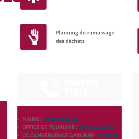
Planning du ramassage
des déchets
MAIRIE :
05 57 98 02 10
OFFICE DE TOURISME :
05 56 62 12 92
CC CONVERGENCE GARONNE :
05 56 76