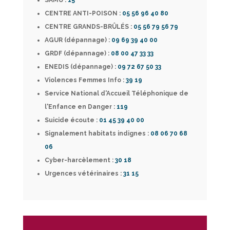
SAMU :
15
CENTRE ANTI-POISON :
05 56 96 40 80
CENTRE GRANDS-BRÛLÉS :
05 56 79 56 79
AGUR (dépannage) :
09 69 39 40 00
GRDF (dépannage) :
08 00 47 33 33
ENEDIS (dépannage) :
09 72 67 50 33
Violences Femmes Info :
39 19
Service National d'Accueil Téléphonique de
l'Enfance en Danger :
119
Suicide écoute :
01 45 39 40 00
Signalement habitats indignes :
08 06 70 68
06
Cyber-harcèlement
:
30 18
Urgences vétérinaires :
31 15