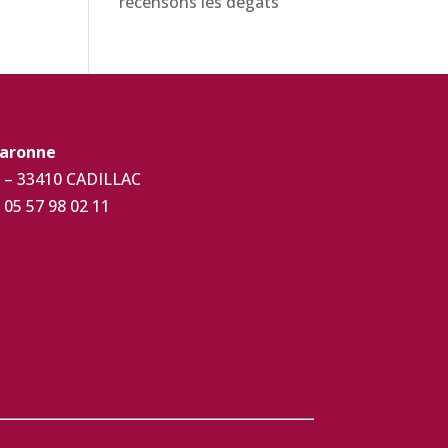
recensons les dégâts
Garonne
ue – 33410 CADILLAC
 05 57 98 02 11