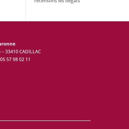
recensons les dégâts
Garonne
ue – 33410 CADILLAC
 05 57 98 02 11