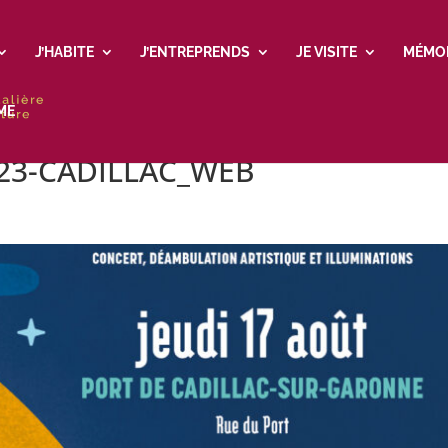
J’HABITE
J’ENTREPRENDS
JE VISITE
MÉMO
ME
023-CADILLAC_WEB