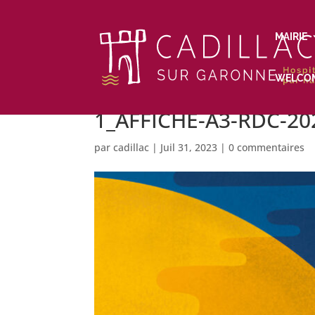
MAIRIE
WELCO
1_AFFICHE-A3-RDC-2
par
cadillac
|
Juil 31, 2023
|
0 commentaires